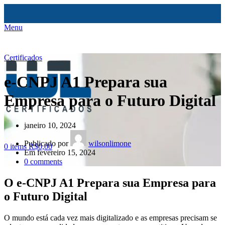
Menu
Certificados
e-CNPJ A1 Prepara sua
Empresa para o Futuro Digital
janeiro 10, 2024
Publicado por
wilsonlimone
0
items
R$
0,00
Em fevereiro 15, 2024
0
comments
O e-CNPJ A1 Prepara sua Empresa para
o Futuro Digital
O mundo está cada vez mais digitalizado e as empresas precisam se