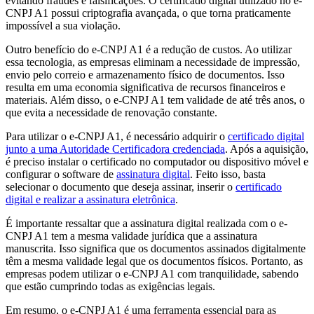
evitando fraudes e falsificações. O certificado digital utilizado no e-
CNPJ A1 possui criptografia avançada, o que torna praticamente
impossível a sua violação.
Outro benefício do e-CNPJ A1 é a redução de custos. Ao utilizar
essa tecnologia, as empresas eliminam a necessidade de impressão,
envio pelo correio e armazenamento físico de documentos. Isso
resulta em uma economia significativa de recursos financeiros e
materiais. Além disso, o e-CNPJ A1 tem validade de até três anos, o
que evita a necessidade de renovação constante.
Para utilizar o e-CNPJ A1, é necessário adquirir o
certificado digital
junto a uma Autoridade Certificadora credenciada
. Após a aquisição,
é preciso instalar o certificado no computador ou dispositivo móvel e
configurar o software de
assinatura digital
. Feito isso, basta
selecionar o documento que deseja assinar, inserir o
certificado
digital e realizar a assinatura eletrônica
.
É importante ressaltar que a assinatura digital realizada com o e-
CNPJ A1 tem a mesma validade jurídica que a assinatura
manuscrita. Isso significa que os documentos assinados digitalmente
têm a mesma validade legal que os documentos físicos. Portanto, as
empresas podem utilizar o e-CNPJ A1 com tranquilidade, sabendo
que estão cumprindo todas as exigências legais.
Em resumo, o e-CNPJ A1 é uma ferramenta essencial para as