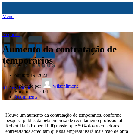
Menu
Negócios
Aumento da contratação de
temporários
outubro 19, 2023
Publicado por
wilsonlimone
0
items
R$
0,00
Em abril 15, 2021
0
comments
Houve um aumento da contratação de temporários, conforme
pesquisa publicada pela empresa de recrutamento profissional
Robert Half (Robert Half) mostra que 59% dos recrutadores
entrevistados acreditam que sua empresa usará mais mão de obra