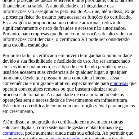
onde a proteção de dados sensíveis é uma prioridade, como na área
financeira e na saúde. A autenticidade e a integridade das
informações são asseguradas pelo uso do A3, que, além disso, exige
a presença física do usuário para acessar as funções do certificado.
Essa exigência proporciona um controle adicional, reduzindo
significativamente o risco de fraudes e acessos não autorizados.
Portanto, para empresas que lidam com transações de alto valor ou
informações confidenciais, o certificado A3 pode ser considerado
uma escolha estratégica.
Por outro lado, o certificado em nuvem tem ganhado popularidade
devido à sua flexibilidade e facilidade de uso. Ao ser armazenado
em servidores na nuvem, esse tipo de certificado permite que os
usuários acessem suas credenciais de qualquer lugar, a qualquer
momento, desde que possuam uma conexão à internet. Essa
conveniência é um grande atrativo, especialmente para
empresas
que
operam com equipes remotas ou que buscam otimizar seus
processos de trabalho. A capacidade de escalar rapidamente as
operações sem a necessidade de investimentos em infraestrutura
física torna o certificado em nuvem uma opção viável para negócios
em crescimento.
Além disso, a integração do certificado em nuvem com outras
soluções digitais, como sistemas de gestão e plataformas de
e-
commerce
, pode aumentar ainda mais sua eficácia. Ao permitir que
as empresas realizem
assinaturas eletrônicas
e autenticações de