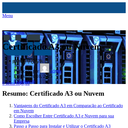
Menu
Certificados
Certificado A3 ou Nuvem
março 31, 2026
Publicado por
admin
Em outubro 10, 2025
0
comments
0
items
R$
0,00
Resumo: Certificado A3 ou Nuvem
Vantagens do Certificado A3 em Comparação ao Certificado
em Nuvem
Como Escolher Entre Certificado A3 e Nuvem para sua
Empresa
Passo a Passo para Instalar e Utilizar o Certificado A3