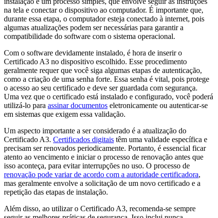
instalação é um processo simples, que envolve seguir as instruções
na tela e conectar o dispositivo ao computador. É importante que,
durante essa etapa, o computador esteja conectado à internet, pois
algumas atualizações podem ser necessárias para garantir a
compatibilidade do software com o sistema operacional.
Com o software devidamente instalado, é hora de inserir o
Certificado A3 no dispositivo escolhido. Esse procedimento
geralmente requer que você siga algumas etapas de autenticação,
como a criação de uma senha forte. Essa senha é vital, pois protege
o acesso ao seu certificado e deve ser guardada com segurança.
Uma vez que o certificado está instalado e configurado, você poderá
utilizá-lo para
assinar documentos
eletronicamente ou autenticar-se
em sistemas que exigem essa validação.
Um aspecto importante a ser considerado é a atualização do
Certificado A3.
Certificados digitais
têm uma validade específica e
precisam ser renovados periodicamente. Portanto, é essencial ficar
atento ao vencimento e iniciar o processo de renovação antes que
isso aconteça, para evitar interrupções no uso. O processo de
renovação pode variar de acordo com a autoridade certificadora
,
mas geralmente envolve a solicitação de um novo certificado e a
repetição das etapas de instalação.
Além disso, ao utilizar o Certificado A3, recomenda-se sempre
seguir as melhores práticas de segurança. Isso inclui nunca