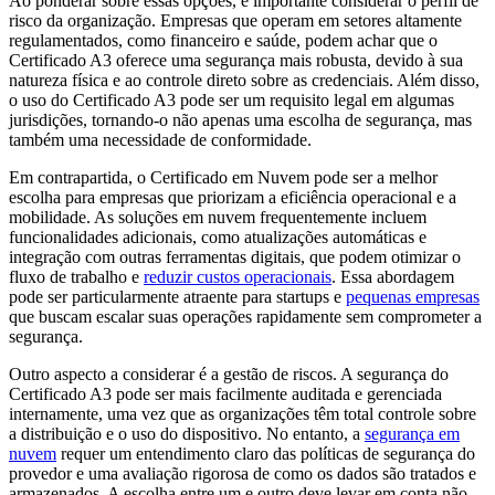
Ao ponderar sobre essas opções, é importante considerar o perfil de
risco da organização. Empresas que operam em setores altamente
regulamentados, como financeiro e saúde, podem achar que o
Certificado A3 oferece uma segurança mais robusta, devido à sua
natureza física e ao controle direto sobre as credenciais. Além disso,
o uso do Certificado A3 pode ser um requisito legal em algumas
jurisdições, tornando-o não apenas uma escolha de segurança, mas
também uma necessidade de conformidade.
Em contrapartida, o Certificado em Nuvem pode ser a melhor
escolha para empresas que priorizam a eficiência operacional e a
mobilidade. As soluções em nuvem frequentemente incluem
funcionalidades adicionais, como atualizações automáticas e
integração com outras ferramentas digitais, que podem otimizar o
fluxo de trabalho e
reduzir custos operacionais
. Essa abordagem
pode ser particularmente atraente para startups e
pequenas empresas
que buscam escalar suas operações rapidamente sem comprometer a
segurança.
Outro aspecto a considerar é a gestão de riscos. A segurança do
Certificado A3 pode ser mais facilmente auditada e gerenciada
internamente, uma vez que as organizações têm total controle sobre
a distribuição e o uso do dispositivo. No entanto, a
segurança em
nuvem
requer um entendimento claro das políticas de segurança do
provedor e uma avaliação rigorosa de como os dados são tratados e
armazenados. A escolha entre um e outro deve levar em conta não