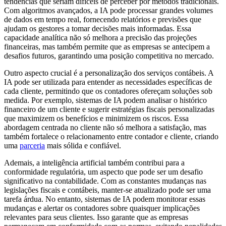
tendências que seriam difíceis de perceber por métodos tradicionais.
Com algoritmos avançados, a IA pode processar grandes volumes
de dados em tempo real, fornecendo relatórios e previsões que
ajudam os gestores a tomar decisões mais informadas. Essa
capacidade analítica não só melhora a precisão das projeções
financeiras, mas também permite que as empresas se antecipem a
desafios futuros, garantindo uma posição competitiva no mercado.
Outro aspecto crucial é a personalização dos serviços contábeis. A
IA pode ser utilizada para entender as necessidades específicas de
cada cliente, permitindo que os contadores ofereçam soluções sob
medida. Por exemplo, sistemas de IA podem analisar o histórico
financeiro de um cliente e sugerir estratégias fiscais personalizadas
que maximizem os benefícios e minimizem os riscos. Essa
abordagem centrada no cliente não só melhora a satisfação, mas
também fortalece o relacionamento entre contador e cliente, criando
uma
parceria
mais sólida e confiável.
Ademais, a inteligência artificial também contribui para a
conformidade regulatória, um aspecto que pode ser um desafio
significativo na contabilidade. Com as constantes mudanças nas
legislações fiscais e contábeis, manter-se atualizado pode ser uma
tarefa árdua. No entanto, sistemas de IA podem monitorar essas
mudanças e alertar os contadores sobre quaisquer implicações
relevantes para seus clientes. Isso garante que as empresas