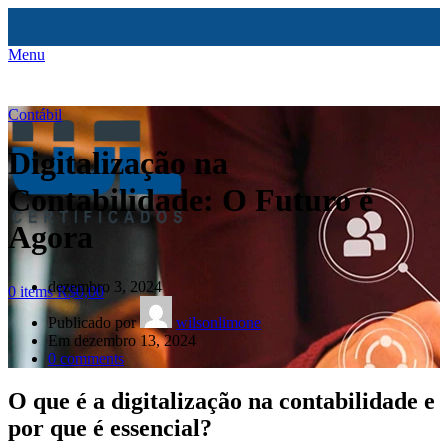
Menu
Contábil
Digitalização na
Contabilidade: O Futuro é
Agora
dezembro 3, 2024
0
items
R$
0,00
Publicado por
wilsonlimone
Em dezembro 13, 2024
0
comments
O que é a digitalização na contabilidade e
por que é essencial?