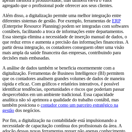
apenas melhora a produtividade, mas também eleva o valor
agregado que o profissional pode oferecer aos seus clientes.
Além disso, a digitalização permite uma melhor integração entre
diferentes sistemas de gestão. Por exemplo, ferramentas de
ERP
(Enterprise Resource Planning) podem ser integradas com softwares
contábeis, facilitando a troca de informações entre departamentos.
Essa sinergia elimina a necessidade de inserção manual de dados, o
que reduz erros e aumenta a precisão das informações financeiras. A
partir dessa integração, os contadores conseguem obter uma visão
mais ampla da saúde financeira das empresas, contribuindo para
decisões mais embasadas.
A análise de dados também se beneficia enormemente com a
digitalização. Ferramentas de Business Intelligence (BI) permitem
que os contadores analisem grandes volumes de dados de maneira
rápida e eficaz. Com gráficos e relatórios interativos, é possível
identificar tendências, oportunidades e riscos que poderiam passar
despercebidos em um ambiente tradicional. Essa capacidade
analítica não só aprimora a qualidade do trabalho contábil, mas
também posiciona o
contador como um parceiro estratégico na
gestão
dos negócios.
Por fim, a digitalização na contabilidade está impulsionando a
necessidade de capacitação contínua dos profissionais da área. A
adoção dessas novas ferramentas requer não apenas conhecimento