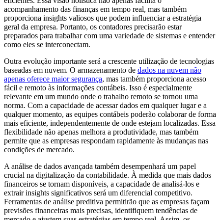
eficientes. Essa visão holística não apenas facilita o
acompanhamento das finanças em tempo real, mas também
proporciona insights valiosos que podem influenciar a estratégia
geral da empresa. Portanto, os contadores precisarão estar
preparados para trabalhar com uma variedade de sistemas e entender
como eles se interconectam.
Outra evolução importante será a crescente utilização de tecnologias
baseadas em nuvem. O armazenamento de
dados na nuvem não
apenas oferece maior segurança
, mas também proporciona acesso
fácil e remoto às informações contábeis. Isso é especialmente
relevante em um mundo onde o trabalho remoto se tornou uma
norma. Com a capacidade de acessar dados em qualquer lugar e a
qualquer momento, as equipes contábeis poderão colaborar de forma
mais eficiente, independentemente de onde estejam localizadas. Essa
flexibilidade não apenas melhora a produtividade, mas também
permite que as empresas respondam rapidamente às mudanças nas
condições de mercado.
A análise de dados avançada também desempenhará um papel
crucial na digitalização da contabilidade. À medida que mais dados
financeiros se tornam disponíveis, a capacidade de analisá-los e
extrair insights significativos será um diferencial competitivo.
Ferramentas de análise preditiva permitirão que as empresas façam
previsões financeiras mais precisas, identifiquem tendências de
mercado e ajustem suas estratégias em tempo real. Assim, os