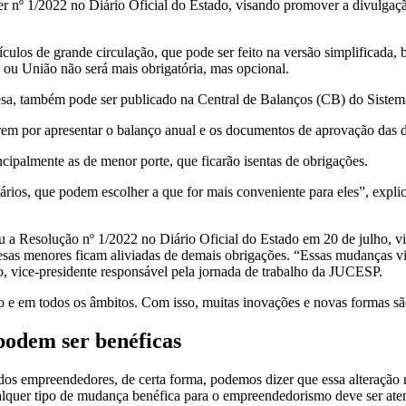
r nº 1/2022 no Diário Oficial do Estado, visando promover a divulgaçã
los de grande circulação, que pode ser feito na versão simplificada, b
 ou União não será mais obrigatória, mas opcional.
esa, também pode ser publicado na Central de Balanços (CB) do Sistem
arem por apresentar o balanço anual e os documentos de aprovação das 
cipalmente as de menor porte, que ficarão isentas de obrigações.
rios, que podem escolher a que for mais conveniente para eles”, expli
 Resolução nº 1/2022 no Diário Oficial do Estado em 20 de julho, vi
esas menores ficam aliviadas de demais obrigações. “Essas mudanças v
o, vice-presidente responsável pela jornada de trabalho da JUCESP.
o e em todos os âmbitos. Com isso, muitas inovações e novas formas sã
podem ser benéficas
os empreendedores, de certa forma, podemos dizer que essa alteração no
ualquer tipo de mudança benéfica para o empreendedorismo deve ser ate